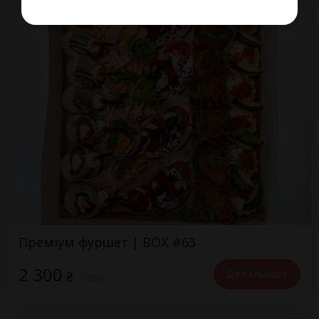
Преміум фуршет | BOX #63
2 300
Детальніше
₴
1200 г