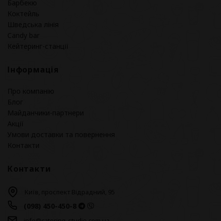
Барбекю
Коктейль
Шведська лінія
Candy bar
Кейтеринг-станції
Інформація
Про компанію
Блог
Майданчики-партнери
Акції
Умови доставки та повернення
Контакти
Контакти
Київ, проспект Відрадний, 95
(098) 450-450-8
info@catering-studio.com.ua