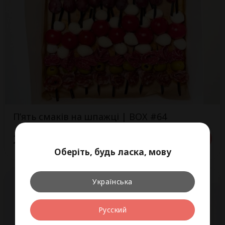
П’ять смаків на шпажці | BOX #64
2 200
Детальніше
₴
1000 г
Оберіть, будь ласка, мову
Українська
Русский