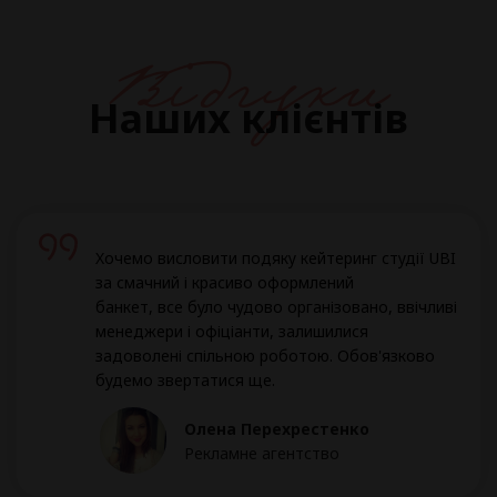
Відгуки
Наших клієнтів
Хочемо висловити подяку кейтеринг студії UBI
за смачний і красиво оформлений
банкет, все було чудово організовано, ввічливі
менеджери і офіціанти, залишилися
задоволені спільною роботою. Обов'язково
будемо звертатися ще.
Олена Перехрестенко
Рекламне агентство