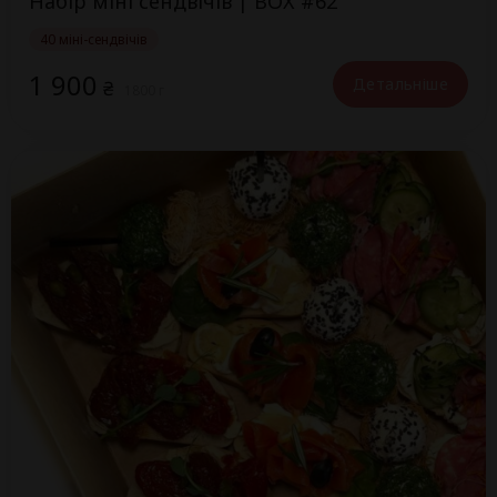
Набір міні сендвічів | BOX #62
40 міні-сендвічів
1 900
Детальніше
₴
1800 г