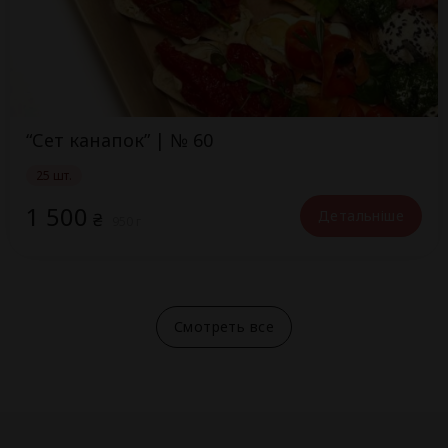
“Сет канапок” | № 60
25 шт.
1 500
Детальніше
₴
950 г
Смотреть все